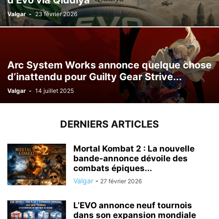
d’Evo via Qiddiya
Valgar
-
23 février 2026
Arc System Works annonce quelque chose
d’inattendu pour Guilty Gear Strive...
Valgar
-
14 juillet 2025
DERNIERS ARTICLES
Mortal Kombat 2 : La nouvelle
bande-annonce dévoile des
combats épiques...
Valgar
-
27 février 2026
L’EVO annonce neuf tournois
dans son expansion mondiale